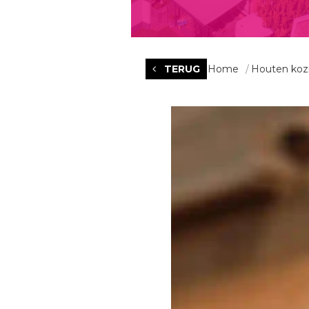
TERUG
Home
Houten koz