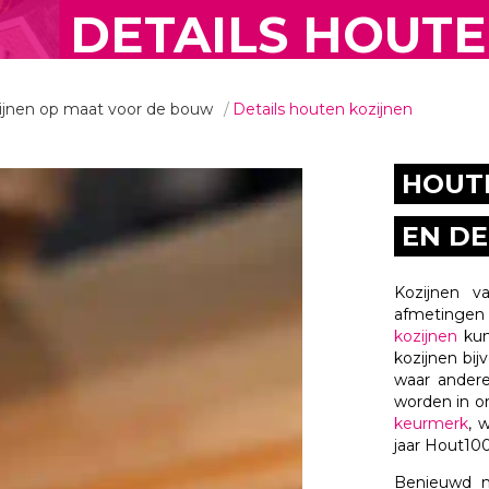
DETAILS HOUT
KOZIJNEN
ijnen op maat voor de bouw
Details houten kozijnen
HOUTE
EN D
Kozijnen v
afmeting
kozijnen
kun
kozijnen bi
waar andere
worden in o
keurmerk
, 
jaar Hout10
Benieuwd n