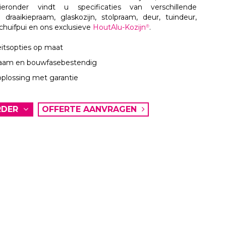
eronder vindt u specificaties van verschillende
s: draaikiepraam, glaskozijn, stolpraam, deur, tuindeur,
chuifpui en ons exclusieve
HoutAlu-Kozijn
.
®
eitsopties op maat
aam en bouwfasebestendig
oplossing met garantie
RDER
OFFERTE AANVRAGEN