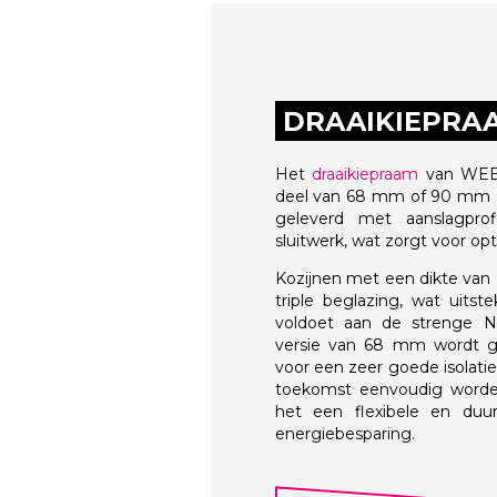
DRAAIKIEPRAA
Het
draaikiepraam
van WEBO
deel van 68 mm of 90 mm d
geleverd met aanslagpro
sluitwerk, wat zorgt voor op
Kozijnen met een dikte van
triple beglazing, wat uitst
voldoet aan de strenge N
versie van 68 mm wordt g
voor een zeer goede isolatie
toekomst eenvoudig word
het een flexibele en du
energiebesparing.