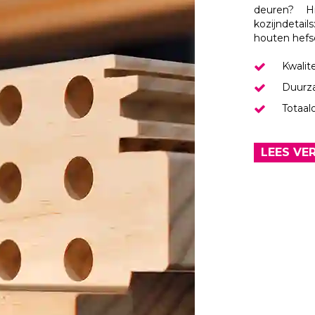
deuren? Hi
kozijndetail
houten hefs
Kwalit
Duurz
Totaal
LEES VE