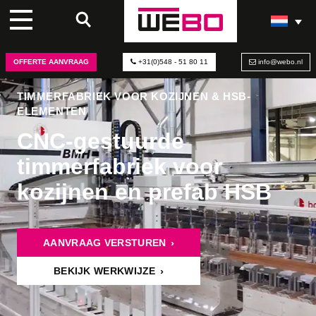
OFFERTE AANVRAAG
+31(0)548 - 51 80 11
info@webo.nl
TIMMERFABRIEK VOOR KOZIJNEN & HSB-
ELEMENTEN
CNC-gestuurde
timmerfabriek voor
kozijnen en prefab HSB
AANVRAAG VERSTUREN
BEKIJK WERKWIJZE