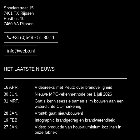
Spoelerstraat 15
7461 TX Rijssen
Postbus 10
7460 AA Rijssen
+31(0)548 - 51 80 11
info@webo.nl
HET LAATSTE NIEUWS
16 APR.
Videoreeks met Peutz over brandveiligheid
30 JUN.
Nieuwe MPG-rekenmethode per 1 juli 2026
31 MRT.
Gratis kennissessie samen slim bouwen aan een
waterdichte CE-markering
28 JAN.
Vront® gaat nieuwbouwen!
19 FEB.
Infographic brandgedrag en brandwerendheid
27 JAN.
Video: productie van hout-aluminium kozijnen in
onze fabriek