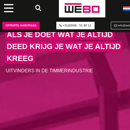
OFFERTE AANVRAAG
+31(0)548 - 51 80 11
info@web
ALS JE DOET WAT JE ALTIJD
DEED KRIJG JE WAT JE ALTIJD
KREEG
UITVINDERS IN DE TIMMERINDUSTRIE