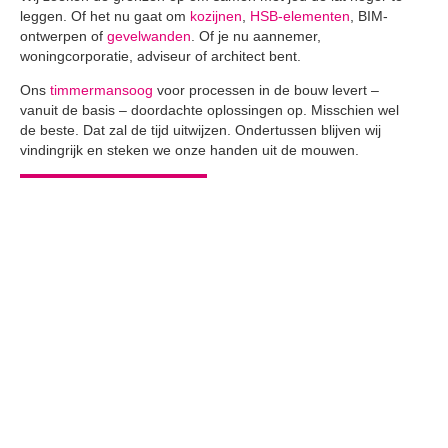
leggen. Of het nu gaat om
kozijnen
,
HSB-elementen
, BIM-
ontwerpen of
gevelwanden
. Of je nu aannemer,
woningcorporatie, adviseur of architect bent.
Ons
timmermansoog
voor processen in de bouw levert –
vanuit de basis – doordachte oplossingen op. Misschien wel
de beste. Dat zal de tijd uitwijzen. Ondertussen blijven wij
vindingrijk en steken we onze handen uit de mouwen.
BEKIJK ONZE VIDEO
GA DIRECT NAAR
GESCHIEDENIS
CERTIFICERINGEN
WAAROM HOUT?
CIRCULAIR BOUWEN