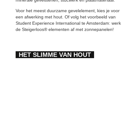
minerale gevelstenen, stucwerk en plaatmateriaal.
Voor het meest duurzame gevelelement, kies je voor
een afwerking met hout. Of volg het voorbeeld van
Student Experience International te Amsterdam: werk
de Steigerloos® elementen af met zonnepanelen!
HET SLIMME VAN HOUT
Door het gebruik van verantwoord hout, dragen we
met elkaar bij aan een betere leefomgeving. Hout is
van nature circulair en is een slimme opslag van CO2.
Zo is bij WEBO het Circulair-Element® verkrijgbaar.
MEER OVER HOUT
CIRCULAIR-ELEMENT®