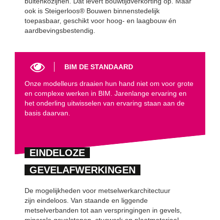
buitenkozijnen. Dat levert bouwtijdverkorting op. Maar
ook is Steigerloos® Bouwen binnenstedelijk
toepasbaar, geschikt voor hoog- en laagbouw én
aardbevingsbestendig.
BIM DE STANDAARD
Onze modelleurs draaien hun hand niet om voor grote
en complexe werken in BIM. Jarenlange ervaring en
het onderling uitwisselen van ervaring staan aan de
basis daarvan.
EINDELOZE
GEVELAFWERKINGEN
De mogelijkheden voor metselwerkarchitectuur
zijn eindeloos. Van staande en liggende
metselverbanden tot aan verspringingen in gevels,