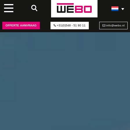
OFFERTE AANVRAAG
+31(0)548 - 51 80 11
info@webo.nl