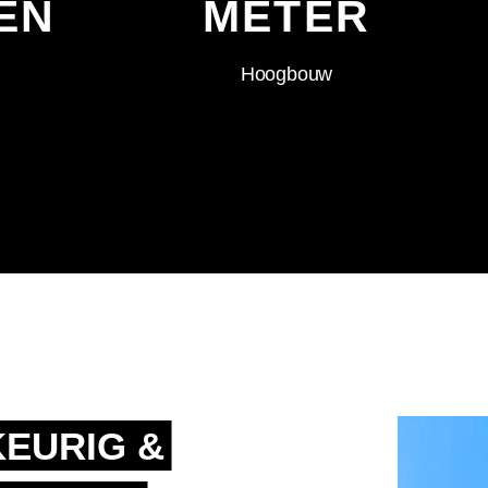
EN
METER
Hoogbouw
EURIG &