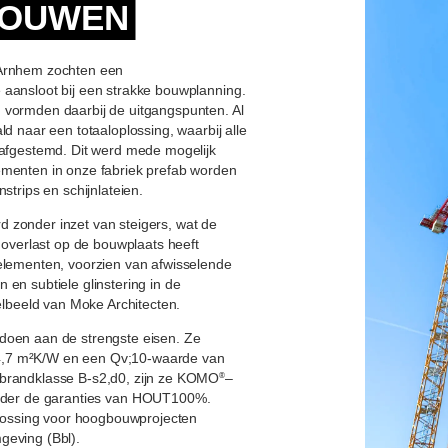
BOUWEN
 Arnhem zochten een
 aansloot bij een strakke bouwplanning.
 vormden daarbij de uitgangspunten. Al
ld naar een totaaloplossing, waarbij alle
 afgestemd. Dit werd mede mogelijk
ementen in onze fabriek prefab worden
strips en schijnlateien.
 zonder inzet van steigers, wat de
e overlast op de bouwplaats heeft
 elementen, voorzien van afwisselende
en subtiele glinstering in de
velbeeld van Moke Architecten.
doen aan de strengste eisen. Ze
4,7 m²K/W en een Qv;10-waarde van
 brandklasse B-s2,d0, zijn ze KOMO
–
®
 onder de garanties van HOUT100%.
ossing voor hoogbouwprojecten
geving (Bbl).