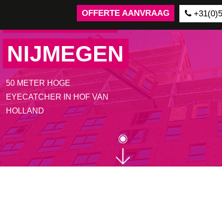
MAGNUS,
OFFERTE AANVRAAG
+31(0)5
NIJMEGEN
50 METER HOGE
EYECATCHER IN HOF VAN
HOLLAND