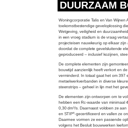
DUURZAAM 
Woningcorporatie Talis en Van Wijnen
toekomstbestendige geveloplossing die
Wetgeving, veiligheid en duurzaamheid
in een vroeg stadium is de vraag vertaa
projecteisen nauwkeurig op elkaar zijn
doordat de complete gevelsluitende el
geproduceerd – inclusief kozijnen, steen
De complete elementen zijn gemonteerd
bouwtijd aanzienlijk heeft verkort en d
verminderd. In totaal gaat het om 397
metselwerkverbanden in diverse kleuren 
steenstrips – geheel in lijn met het ge
De elementen zijn ontworpen om te vol
hebben een Rc-waarde van minimaal 
0,30 dm³/s. Daarnaast voldoen ze aan
en STIP
-gecertificeerd en vallen ze
®
Daarmee vormen ze een passende opl
volgens het Besluit bouwwerken leefom