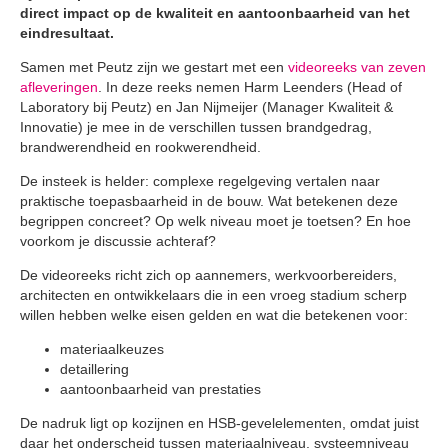
direct impact op de kwaliteit en aantoonbaarheid van het
eindresultaat.
Samen met Peutz zijn we gestart met een
videoreeks van zeven
afleveringen
. In deze reeks nemen Harm Leenders (Head of
Laboratory bij Peutz) en Jan Nijmeijer (Manager Kwaliteit &
Innovatie) je mee in de verschillen tussen brandgedrag,
brandwerendheid en rookwerendheid.
De insteek is helder: complexe regelgeving vertalen naar
praktische toepasbaarheid in de bouw. Wat betekenen deze
begrippen concreet? Op welk niveau moet je toetsen? En hoe
voorkom je discussie achteraf?
De videoreeks richt zich op aannemers, werkvoorbereiders,
architecten en ontwikkelaars die in een vroeg stadium scherp
willen hebben welke eisen gelden en wat die betekenen voor:
materiaalkeuzes
detaillering
aantoonbaarheid van prestaties
De nadruk ligt op kozijnen en HSB-gevelelementen, omdat juist
daar het onderscheid tussen materiaalniveau, systeemniveau