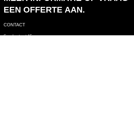
EEN OFFERTE AAN.
CONTACT
Spoelerstraat 15
7461 TX Rijssen
Postbus 10
7460 AA Rijssen
+31(0)548 - 51 80 11
info@webo.nl
HET LAATSTE NIEUWS
16 APR.
Videoreeks met Peutz over brandveiligheid
30 JUN.
Nieuwe MPG-rekenmethode per 1 juli 2026
31 MRT.
Gratis kennissessie samen slim bouwen aan een
waterdichte CE-markering