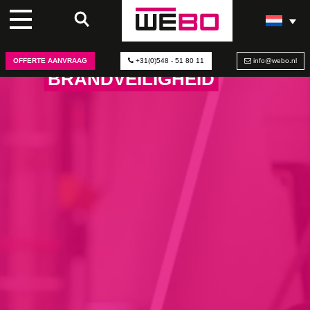
VIDEOREEKS MET
PEUTZ OVER
OFFERTE AANVRAAG
+31(0)548 - 51 80 11
info@webo.nl
BRANDVEILIGHEID