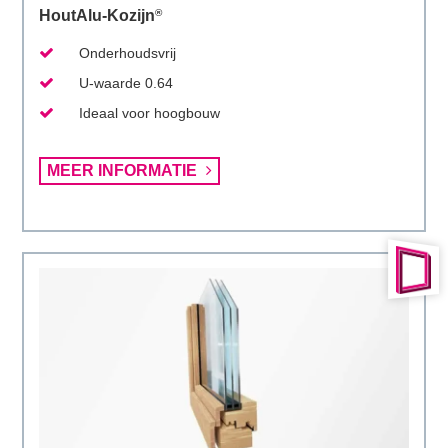
HoutAlu-Kozijn
®
Onderhoudsvrij
U-waarde 0.64
Ideaal voor hoogbouw
Lees
MEER INFORMATIE
meer
over
HoutAlu-
Kozijn