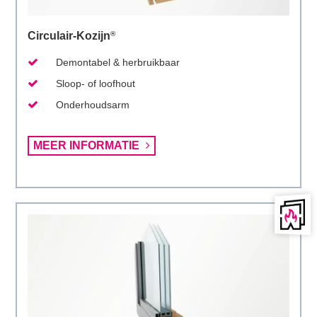
Circulair-Kozijn
®
Demontabel & herbruikbaar
Sloop- of loofhout
Onderhoudsarm
Lees
MEER INFORMATIE
meer
over
Circulair-
Kozijn