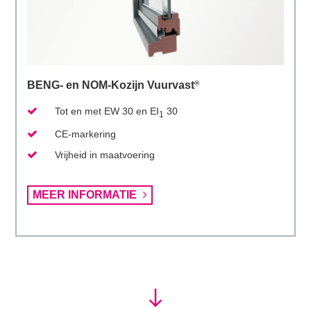
BENG- en NOM-Kozijn Vuurvast
®
Tot en met EW 30 en EI
30
1
CE-markering
Vrijheid in maatvoering
Lees
MEER INFORMATIE
meer
over
brandwerende
kozijnen