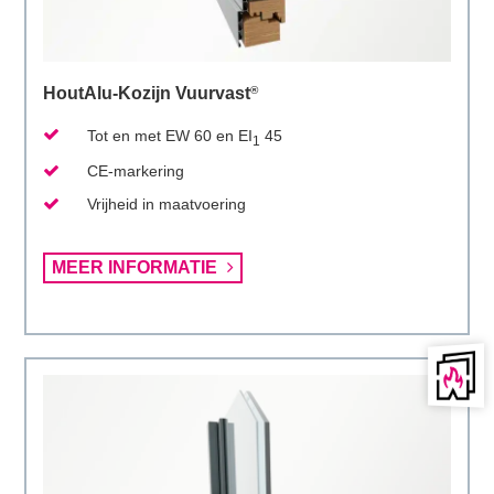
HoutAlu-Kozijn Vuurvast
®
Tot en met EW 60 en EI
45
1
CE-markering
Vrijheid in maatvoering
Lees
MEER INFORMATIE
meer
over
HoutAlu-
Kozijn
Vuurvast