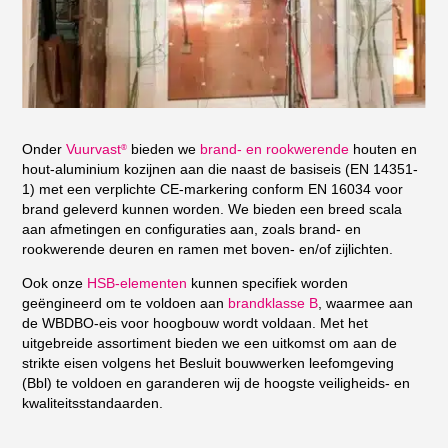
Onder
Vuurvast
bieden we
brand- en rookwerende
houten en
®
hout-aluminium kozijnen aan die naast de basiseis (EN 14351-
1) met een verplichte CE-markering conform EN 16034 voor
brand geleverd kunnen worden. We bieden een breed scala
aan afmetingen en configuraties aan, zoals brand- en
rookwerende deuren en ramen met boven- en/of zijlichten.
Ook onze
HSB-elementen
kunnen specifiek worden
geëngineerd om te voldoen aan
brandklasse B
, waarmee aan
de WBDBO-eis voor hoogbouw wordt voldaan. Met het
uitgebreide assortiment bieden we een uitkomst om aan de
strikte eisen volgens het Besluit bouwwerken leefomgeving
(Bbl) te voldoen en garanderen wij de hoogste veiligheids- en
kwaliteitsstandaarden.