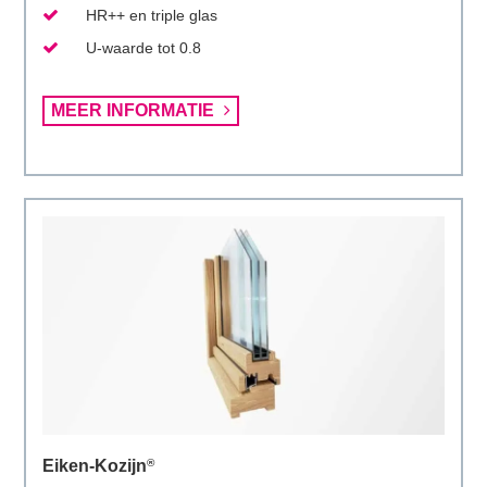
HR++ en triple glas
U-waarde tot 0.8
Lees
MEER INFORMATIE
meer
over
BENG/NOM-
Kozijn
Eiken-Kozijn
®