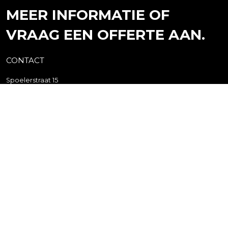
MEER INFORMATIE OF
VRAAG EEN OFFERTE AAN.
CONTACT
Spoelerstraat 15
7461 TX Rijssen
Postbus 10
7460 AA Rijssen
+31(0)548 - 51 80 11
info@webo.nl
HET LAATSTE NIEUWS
16 APR.
Videoreeks met Peutz over brandveiligheid
30 JUN.
Nieuwe MPG-rekenmethode per 1 juli 2026