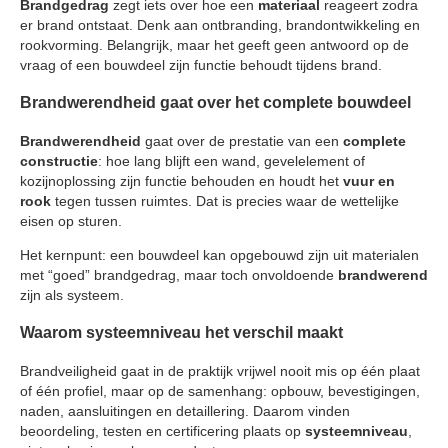
Brandgedrag
zegt iets over hoe een
materiaal
reageert zodra
er brand ontstaat. Denk aan ontbranding, brandontwikkeling en
rookvorming. Belangrijk, maar het geeft geen antwoord op de
vraag of een bouwdeel zijn functie behoudt tijdens brand.
Brandwerendheid gaat over het complete bouwdeel
Brandwerendheid
gaat over de prestatie van een
complete
constructie
: hoe lang blijft een wand, gevelelement of
kozijnoplossing zijn functie behouden en houdt het
vuur en
rook
tegen tussen ruimtes. Dat is precies waar de wettelijke
eisen op sturen.
Het kernpunt: een bouwdeel kan opgebouwd zijn uit materialen
met “goed” brandgedrag, maar toch onvoldoende
brandwerend
zijn als systeem.
Waarom systeemniveau het verschil maakt
Brandveiligheid gaat in de praktijk vrijwel nooit mis op één plaat
of één profiel, maar op de samenhang: opbouw, bevestigingen,
naden, aansluitingen en detaillering. Daarom vinden
beoordeling, testen en certificering plaats op
systeemniveau
,