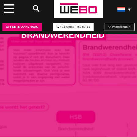
INFOGRAPHIC
BRANDGEDRAG EN
OFFERTE AANVRAAG
+31(0)548 - 51 80 11
info@webo.nl
BRANDWERENDHEID