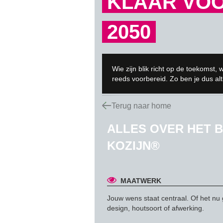
KLAAR VO
2050
Wie zijn blik richt op de toekoms
reeds voorbereid. Zo ben je dus alt
Terug naar home
ALLES OVER HET 
KOZIJN®
MAATWERK
Jouw wens staat centraal. Of het nu
design, houtsoort of afwerking.