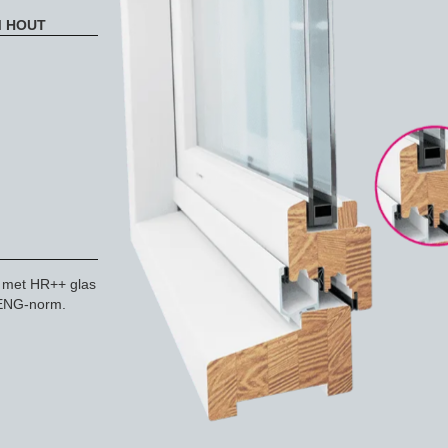
M HOUT
e met HR++ glas
BENG-norm.