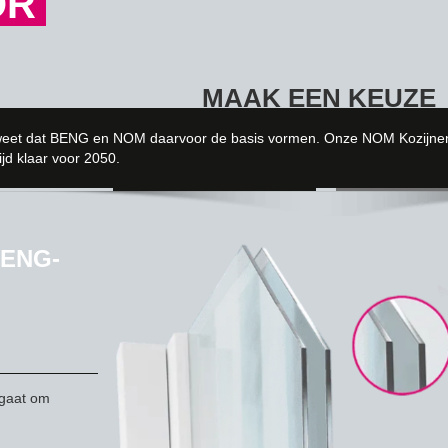
OR
MAAK EEN KEUZE
t, weet dat BENG en NOM daarvoor de basis vormen. Onze NOM Kozijnen 
ijd klaar voor 2050.
BENG-KOZIJN®
NOM-KO
BENG-
 gaat om