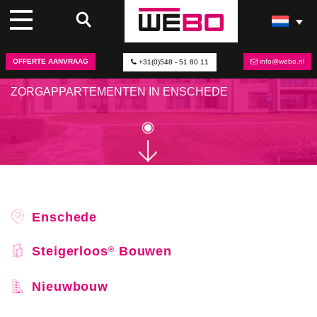
STEIGERLOOS
BOUWEN BIJ DE
®
CROMHOFF
OFFERTE AANVRAAG
info@webo.nl
+31(0)548 - 51 80 11
STEIGERLOOS
ELEMENTEN VOOR 30 NIEUWE
®
ZORGAPPARTEMENTEN IN ENSCHEDE
Enschede
Steigerloos
Bouwen
®
Nieuwbouw