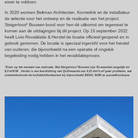
eisen te voldoen.
In 2020 wonnen Beltman Architecten, Kormelink en de installateur
de selectie voor het ontwerp en de realisatie van het project.
Steigerloos
Bouwen bood voor hen dé uitkomst om tegemoet te
®
komen aan de uitdagingen bij dit project. Op 15 september 2022
heeft Livio Revalidatie & Herstel de locatie officieel geopend en in
gebruik genomen. De locatie is speciaal ingericht voor het herstel
van ouderen, die bijvoorbeeld na een operatie of ongeluk
begeleiding nodig hebben in het revalidatieproces.
*Eisen op het moment van realisatie. Met Steigerloos
Bouwen zijn Rc-waarden mogelijk tot
®
8,0 m
K/W . Verder is een kierdichting met Qv10-waarde van 0,15 dm
/s.m
geen probleem, wat
2
3
2
overeenkomt met de luchtdichtheidseisen bij bijvoorbeeld BENG, NOM en passiefhuisbouw.