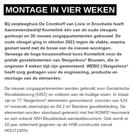
MONTAGE IN VIER WEKEN
Bij verpleeghuis De Cromhoff van Livio in Enschede heeft
Aannemersbedrijf Kormelink één van de oude vleugels
gesloopt en 30 nieuwe zorgappartementen gebouwd. De
oude vleugel ging in oktober 2021 tegen de vlakte, waarna
gestart werd met de bouw van de nieuwe woningen.
Vanwege de hoge bouwsnelheid koos Kormelink voor de
prefab gevelelementen van Steigerloos
Bouwen, die in
®
ongeveer 4 weken tijd zijn gemonteerd. WEBO | Steigerloos
®
heeft zorg gedragen voor de
engineering, productie en
montage van de elementen.
De nieuwe zorgappartementen worden gebruikt voor Geriatrische
Revalidatiezorg (GRZ) en voldoen aan de huidige eisen. In totaal
zijn er 77 Steigerloos
elementen gemonteerd, voorzien van 524
®
m
minerale steenstrips en 84,2 m
Bamboe gevelbekleding. De
2
2
elementen worden standaard geleverd met het KOMO
-keurmerk
®
en een erkend SKH Bouwbesluit-aansluitdocument. Ook wordt er
10 jaar zekerheid gegeven op de HSB-constructie vanuit
HOUT100%.