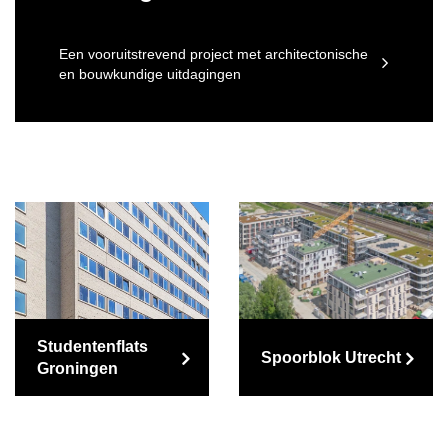
Een vooruitstrevend project met architectonische
en bouwkundige uitdagingen
Studentenflats
Spoorblok Utrecht
Groningen