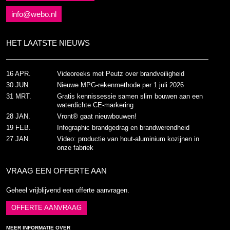
info@webo.nl
HET LAATSTE NIEUWS
16 APR.
Videoreeks met Peutz over brandveiligheid
30 JUN.
Nieuwe MPG-rekenmethode per 1 juli 2026
31 MRT.
Gratis kennissessie samen slim bouwen aan een
waterdichte CE-markering
28 JAN.
Vront® gaat nieuwbouwen!
19 FEB.
Infographic brandgedrag en brandwerendheid
27 JAN.
Video: productie van hout-aluminium kozijnen in
onze fabriek
VRAAG EEN OFFERTE AAN
Geheel vrijblijvend een offerte aanvragen.
OFFERTE AANVRAAG
MEER INFORMATIE OVER