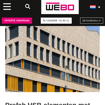
OFFERTE AANVRAAG
+31(0)548 - 51 80 11
info@webo.nl