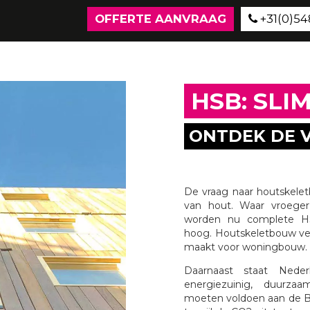
OFFERTE AANVRAAG
+31(0)548
HSB: SL
ONTDEK DE 
De vraag naar houtskelet
van hout. Waar vroeger
worden nu complete HS
hoog. Houtskeletbouw verk
maakt voor woningbouw.
Daarnaast staat Nede
energiezuinig, duurza
moeten voldoen aan de 