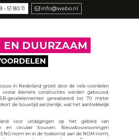
 - 51 80 11
info@webo.nl
IM EN DUURZAAM
VOORDELEN
bouw in Nederland groeit door de vele voordelen
 vooral kleinere constructies werden gebouwd,
B-gevelelementen gerealiseerd tot 70 meter
ort de bouwtijd aanzienlijk, wat het aantrekkelijk
rland voor uitdagingen op het gebied van
am en circulair bouwen. Nieuwbouwwoningen
BENG-norm en in de toekomst aan de NOM-norm,