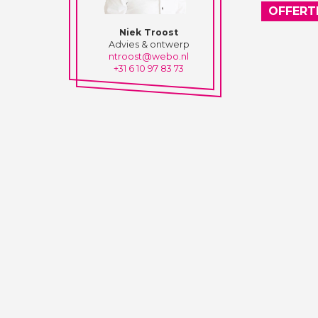
OFFERT
Niek Troost
Advies & ontwerp
ntroost@webo.nl
+31 6 10 97 83 73