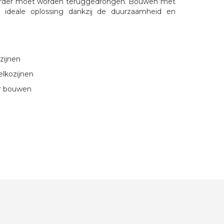
 verder moet worden teruggedrongen. Bouwen met
n ideale oplossing dankzij de duurzaamheid en
zijnen
elkozijnen
ir bouwen