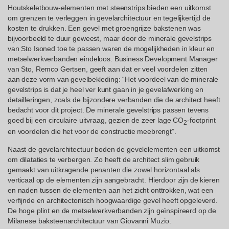
Houtskeletbouw-elementen met steenstrips bieden een uitkomst
om grenzen te verleggen in gevelarchitectuur en tegelijkertijd de
kosten te drukken. Een gevel met groengrijze bakstenen was
bijvoorbeeld te duur geweest, maar door de minerale gevelstrips
van Sto Isoned toe te passen waren de mogelijkheden in kleur en
metselwerkverbanden eindeloos. Business Development Manager
van Sto, Remco Gertsen, geeft aan dat er veel voordelen zitten
aan deze vorm van gevelbekleding: “Het voordeel van de minerale
gevelstrips is dat je heel ver kunt gaan in je gevelafwerking en
detailleringen, zoals de bijzondere verbanden die de architect heeft
bedacht voor dit project. De minerale gevelstrips passen tevens
goed bij een circulaire uitvraag, gezien de zeer lage CO
-footprint
2
en voordelen die het voor de constructie meebrengt”.
Naast de gevelarchitectuur boden de gevelelementen een uitkomst
om dilataties te verbergen. Zo heeft de architect slim gebruik
gemaakt van uitkragende penanten die zowel horizontaal als
verticaal op de elementen zijn aangebracht. Hierdoor zijn de kieren
en naden tussen de elementen aan het zicht onttrokken, wat een
verfijnde en architectonisch hoogwaardige gevel heeft opgeleverd.
De hoge plint en de metselwerkverbanden zijn geïnspireerd op de
Milanese baksteenarchitectuur van Giovanni Muzio.