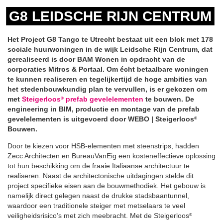
G8 LEIDSCHE RIJN CENTRUM
Het Project G8 Tango te Utrecht bestaat uit een blok met 178
sociale huurwoningen in de wijk Leidsche Rijn Centrum, dat
gerealiseerd is door BAM Wonen in opdracht van de
corporaties Mitros & Portaal. Om écht betaalbare woningen
te kunnen realiseren en tegelijkertijd de hoge ambities van
het stedenbouwkundig plan te vervullen, is er gekozen om
met
Steigerloos
prefab gevelelementen
te bouwen. De
®
engineering in BIM, productie en montage van de prefab
gevelelementen is uitgevoerd door WEBO | Steigerloos
®
Bouwen.
Door te kiezen voor HSB-elementen met steenstrips, hadden
Zecc Architecten en BureauVanEig een kosteneffectieve oplossing
tot hun beschikking om de fraaie Italiaanse architectuur te
realiseren. Naast de architectonische uitdagingen stelde dit
project specifieke eisen aan de bouwmethodiek. Het gebouw is
namelijk direct gelegen naast de drukke stadsbaantunnel,
waardoor een traditionele steiger met metselaars te veel
veiligheidsrisico’s met zich meebracht. Met de Steigerloos
®