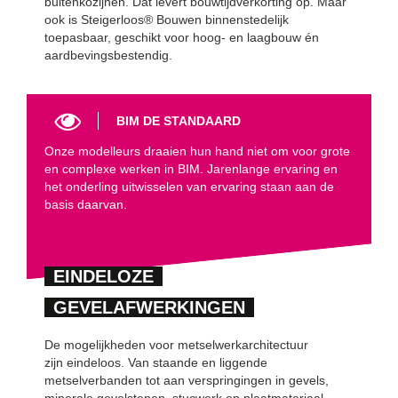
buitenkozijnen. Dat levert bouwtijdverkorting op. Maar
ook is Steigerloos® Bouwen binnenstedelijk
toepasbaar, geschikt voor hoog- en laagbouw én
aardbevingsbestendig.
BIM DE STANDAARD
Onze modelleurs draaien hun hand niet om voor grote
en complexe werken in BIM. Jarenlange ervaring en
het onderling uitwisselen van ervaring staan aan de
basis daarvan.
EINDELOZE
GEVELAFWERKINGEN
De mogelijkheden voor metselwerkarchitectuur
zijn eindeloos. Van staande en liggende
metselverbanden tot aan verspringingen in gevels,