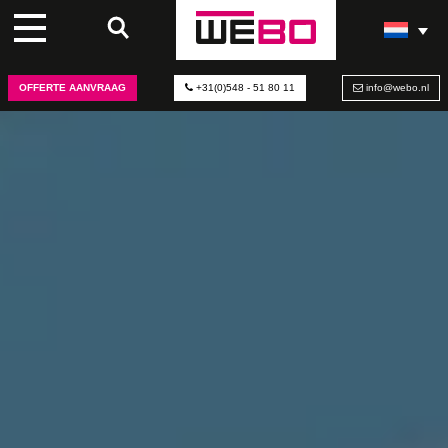
OFFERTE AANVRAAG
+31(0)548 - 51 80 11
info@webo.nl