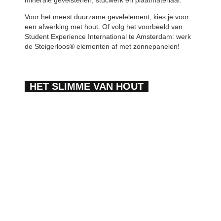
minerale gevelstenen, stucwerk en plaatmateriaal.
Voor het meest duurzame gevelelement, kies je voor
een afwerking met hout. Of volg het voorbeeld van
Student Experience International te Amsterdam: werk
de Steigerloos® elementen af met zonnepanelen!
HET SLIMME VAN HOUT
Door het gebruik van verantwoord hout, dragen we
met elkaar bij aan een betere leefomgeving. Hout is
van nature circulair en is een slimme opslag van CO2.
Zo is bij WEBO het Circulair-Element® verkrijgbaar.
MEER OVER HOUT
CIRCULAIR-ELEMENT®