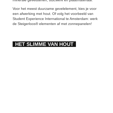
minerale gevelstenen, stucwerk en plaatmateriaal.
Voor het meest duurzame gevelelement, kies je voor
een afwerking met hout. Of volg het voorbeeld van
Student Experience International te Amsterdam: werk
de Steigerloos® elementen af met zonnepanelen!
HET SLIMME VAN HOUT
Door het gebruik van verantwoord hout, dragen we
met elkaar bij aan een betere leefomgeving. Hout is
van nature circulair en is een slimme opslag van CO2.
Zo is bij WEBO het Circulair-Element® verkrijgbaar.
MEER OVER HOUT
CIRCULAIR-ELEMENT®