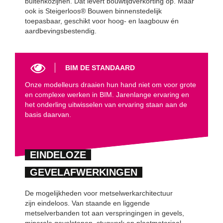
buitenkozijnen. Dat levert bouwtijdverkorting op. Maar
ook is Steigerloos® Bouwen binnenstedelijk
toepasbaar, geschikt voor hoog- en laagbouw én
aardbevingsbestendig.
BIM DE STANDAARD
Onze modelleurs draaien hun hand niet om voor grote
en complexe werken in BIM. Jarenlange ervaring en
het onderling uitwisselen van ervaring staan aan de
basis daarvan.
EINDELOZE
GEVELAFWERKINGEN
De mogelijkheden voor metselwerkarchitectuur
zijn eindeloos. Van staande en liggende
metselverbanden tot aan verspringingen in gevels,