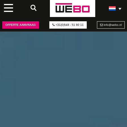
OFFERTE AANVRAAG
+31(0)548 - 51 80 11
info@webo.nl