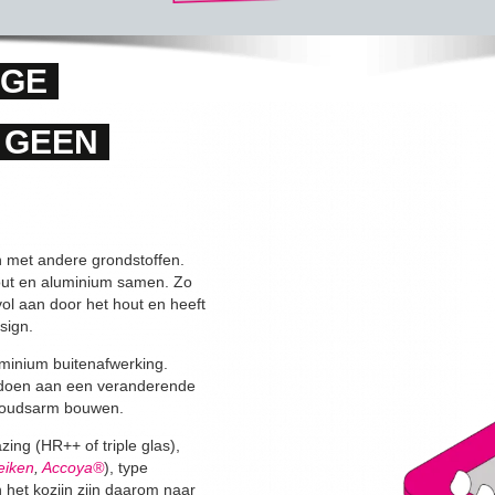
IGE
, GEEN
n met andere grondstoffen.
ut en aluminium samen. Zo
ol aan door het hout en heeft
sign.
minium buitenafwerking.
oldoen aan een veranderende
rhoudsarm bouwen.
ing (HR++ of triple glas),
eiken
,
Accoya®
), type
 het kozijn zijn daarom naar