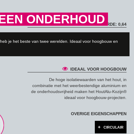
GEEN ONDERHOUD
U-WAARDE: 0,64
Het HoutAlu-Kozijn® is goed isolerend. De
combinatie van het hout, aluminium en triple glas
 heb je het beste van twee werelden. Ideaal voor hoogbouw en
maakt dat het kozijn zeer goed presteert en een u-
waarde tot wel 0.64 behaalt.
IDEAAL VOOR HOOGBOUW
De hoge isolatiewaarden van het hout, in
combinatie met het weerbestendige aluminium en
de onderhoudsvrijheid maken het HoutAlu-Kozijn®
ideaal voor hoogbouw-projecten.
OVERIGE EIGENSCHAPPEN
CIRCULAIR