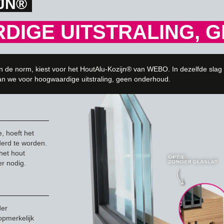
JN®
IGE UITSTRALING, 
n de norm, kiest voor het HoutAlu-Kozijn® van WEBO. In dezelfde slag
aan we voor hoogwaardige uitstraling, geen onderhoud.
, hoeft het
derd te worden.
 het hout
r nodig.
der
opmerkelijk