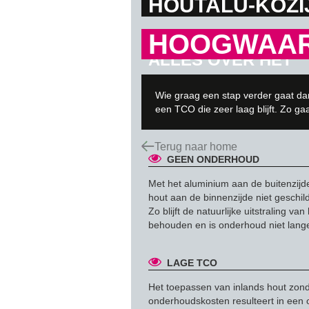
HOUTALU-KOZI
HOOGWAARD
ALLES OVER HET
HOUTALU-KOZIJN®
Wie graag een stap verder gaat da
een TCO die zeer laag blijft. Zo g
Terug naar home
GEEN ONDERHOUD
Met het aluminium aan de buitenzijde
hout aan de binnenzijde niet geschil
Zo blijft de natuurlijke uitstraling van
behouden en is onderhoud niet lange
LAGE TCO
Het toepassen van inlands hout zon
onderhoudskosten resulteert in een 