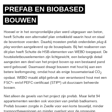
PREFAB EN BIOBASED
BOUWEN
Hoewel er in het oorspronkelijke plan werd uitgegaan van beton,
heeft Schutte een alternatief plan ontwikkeld waarin hout en staal
de boventoon voerden. Daarbij moesten prefab onderdelen
plug &
play
worden aangeleverd op de bouwplaats. Bij het realiseren van
dit plan heeft Schutte de HSB-elementen van WEBO toegepast. De
houtskeletbouwelementen zijn lichtgewicht, een belangrijk detail
aangezien een deel van het project boven op een bestaand pand
werd gebouwd. Daarnaast draagt bouwen met hout bij aan een
betere leefomgeving, omdat hout als enige bouwmateriaal CO
2
opslaat. WEBO maakt altijd gebruik van verantwoord hout met een
FSC
– en/of PEFC-certificaat (STIP
) uit duurzaam beheerde
®
®
bossen.
Niet alleen de gevels van het project zijn prefab. Maar liefst 94
appartementen werden ook voorzien van prefab badkamers.
Prefab bouwen zorgde in Zwolle voor een korte bouwtijd, minder
transportbewegingen en minder overlast voor de omgeving.