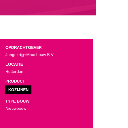
OPDRACHTGEVER
Jongekrijg+Maasbouw B.V.
LOCATIE
Rotterdam
PRODUCT
KOZIJNEN
TYPE BOUW
Nieuwbouw