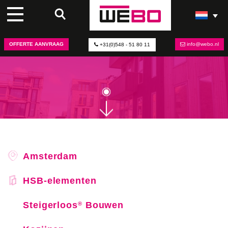
MOOIJBURG OP
CENTRUMEILAND, AMSTERDAM
DRIE UNIEKE BIOBASED APPARTEMENTENCOMPLEXEN
OFFERTE AANVRAAG
info@webo.nl
+31(0)548 - 51 80 11
UITGEVOERD IN HOUT
Amsterdam
HSB-elementen
Steigerloos
Bouwen
®