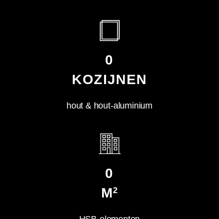
0
KOZIJNEN
hout & hout-aluminium
0
M
2
HSB-elementen