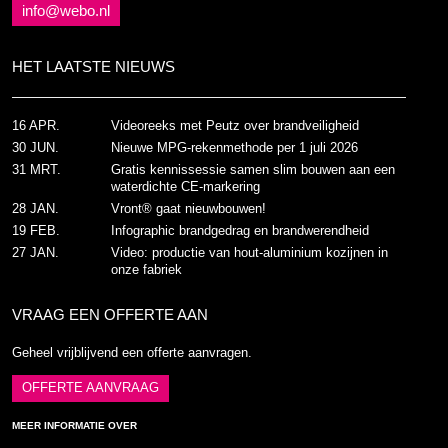
info@webo.nl
HET LAATSTE NIEUWS
16 APR.
Videoreeks met Peutz over brandveiligheid
30 JUN.
Nieuwe MPG-rekenmethode per 1 juli 2026
31 MRT.
Gratis kennissessie samen slim bouwen aan een
waterdichte CE-markering
28 JAN.
Vront® gaat nieuwbouwen!
19 FEB.
Infographic brandgedrag en brandwerendheid
27 JAN.
Video: productie van hout-aluminium kozijnen in
onze fabriek
VRAAG EEN OFFERTE AAN
Geheel vrijblijvend een offerte aanvragen.
OFFERTE AANVRAAG
MEER INFORMATIE OVER