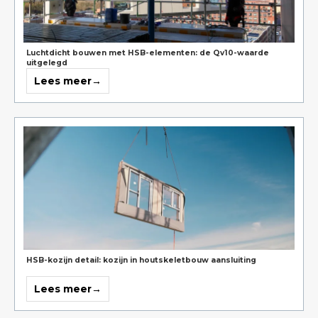
Luchtdicht bouwen met HSB-elementen: de Qv10-waarde
uitgelegd
Lees meer
→
over
Luchtdicht
bouwen
met
HSB-
elementen:
de
Qv10-
waarde
uitgelegd
HSB-kozijn detail: kozijn in houtskeletbouw aansluiting
Lees meer
→
over
HSB-
kozijn