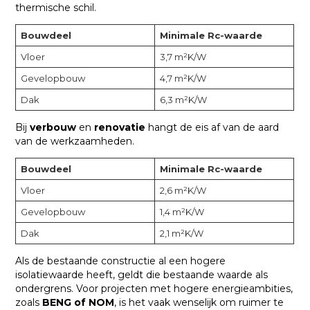
thermische schil.
Bouwdeel
Minimale Rc-waarde
Vloer
3,7 m²K/W
Gevelopbouw
4,7 m²K/W
Dak
6,3 m²K/W
Bij
verbouw
en
renovatie
hangt de eis af van de aard
van de werkzaamheden.
Bouwdeel
Minimale Rc-waarde
Vloer
2,6 m²K/W
Gevelopbouw
1,4 m²K/W
Dak
2,1 m²K/W
Als de bestaande constructie al een hogere
isolatiewaarde heeft, geldt die bestaande waarde als
ondergrens. Voor projecten met hogere energieambities,
zoals
BENG of NOM
, is het vaak wenselijk om ruimer te