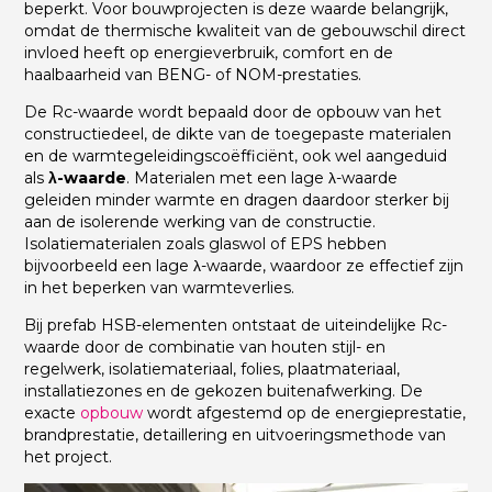
beperkt. Voor bouwprojecten is deze waarde belangrijk,
omdat de thermische kwaliteit van de gebouwschil direct
invloed heeft op energieverbruik, comfort en de
haalbaarheid van BENG- of NOM-prestaties.
De Rc-waarde wordt bepaald door de opbouw van het
constructiedeel, de dikte van de toegepaste materialen
en de warmtegeleidingscoëfficiënt, ook wel aangeduid
als
λ-waarde
. Materialen met een lage λ-waarde
geleiden minder warmte en dragen daardoor sterker bij
aan de isolerende werking van de constructie.
Isolatiematerialen zoals glaswol of EPS hebben
bijvoorbeeld een lage λ-waarde, waardoor ze effectief zijn
in het beperken van warmteverlies.
Bij prefab HSB-elementen ontstaat de uiteindelijke Rc-
waarde door de combinatie van houten stijl- en
regelwerk, isolatiemateriaal, folies, plaatmateriaal,
installatiezones en de gekozen buitenafwerking. De
exacte
opbouw
wordt afgestemd op de energieprestatie,
brandprestatie, detaillering en uitvoeringsmethode van
het project.