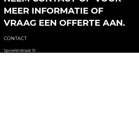
MEER INFORMATIE OF
VRAAG EEN OFFERTE AAN.
CONTACT
Spoelerstraat 15
7461 TX Rijssen
Postbus 10
7460 AA Rijssen
+31(0)548 - 51 80 11
info@webo.nl
HET LAATSTE NIEUWS
16 APR.
Videoreeks met Peutz over brandveiligheid
30 JUN.
Nieuwe MPG-rekenmethode per 1 juli 2026