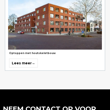
aluminium
kozijnen
Optoppen met houtskeletbouw
Lees meer
→
over
Optoppen
met
houtskeletbouw
NEEM CONTACT OP VOOR