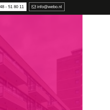
48 - 51 80 11
info@webo.nl