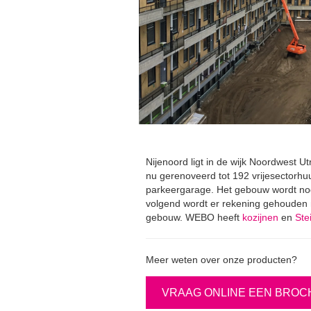
Nijenoord ligt in de wijk Noordwest 
nu gerenoveerd tot 192 vrijesectorh
parkeergarage. Het gebouw wordt nog 
volgend wordt er rekening gehouden m
gebouw. WEBO heeft
kozijnen
en
Ste
Meer weten over onze producten?
VRAAG ONLINE EEN BROC