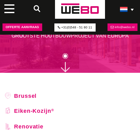
DUURZAME RENOVATIE IN
BRUSSEL
OFFERTE AANVRAAG
info@webo.nl
+31(0)548 - 51 80 11
GROOTSTE HOUTBOUWPROJECT VAN EUROPA
Brussel
Eiken-Kozijn
®
Renovatie