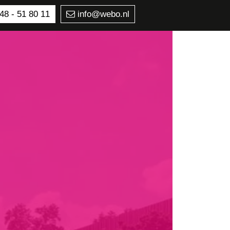
48 - 51 80 11
info@webo.nl