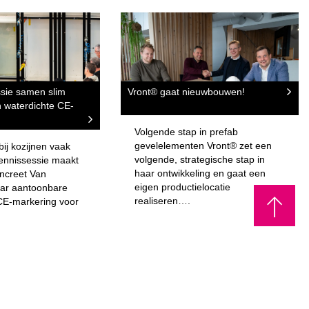
ssie samen slim
Vront® gaat nieuwbouwen!
 waterdichte CE-
Volgende stap in prefab
gevelelementen Vront® zet een
ij kozijnen vaak
volgende, strategische stap in
kennissessie maakt
haar ontwikkeling en gaat een
ncreet Van
eigen productielocatie
aar aantoonbare
realiseren….
CE-markering voor