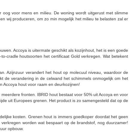
er oog voor mens en milieu. De woning wordt uitgerust met slimme
 wij produceren, om zo min mogelijk het milieu te belasten zal er
wen. Accoya is uitermate geschikt als kozijnhout, het is een goede
le-to-cradle houtsoorten het certificaat Gold verkregen. Wat betekent
aan. Azijnzuur verandert het hout op molecuul niveau, waardoor de
t de verandering in de celwand het schimmels onmogelijk om het
an Accoya hout voor raam en deurkozijnen!
op meerdere fronten. IBRID hout bestaat voor 50% uit Accoya en voor
ijde uit Europees grenen. Het product is zo samengesteld dat op de
delijke kosten. Grenen hout is immers goedkoper doordat het geen
ek verkregen worden wat bespaart op de brandstof, nog duurzamer!
ctuur opbouw.