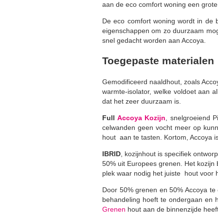
aan de eco comfort woning een grote 
De eco comfort woning wordt in de b
eigenschappen om zo duurzaam mogelij
snel gedacht worden aan Accoya.
Toegepaste materialen
Gemodificeerd naaldhout, zoals Accoy
warmte-isolator, welke voldoet aan al
dat het zeer duurzaam is.
Full
Accoya Kozijn
, snelgroeiend P
celwanden geen vocht meer op kunne
hout aan te tasten. Kortom, Accoya i
IBRID
, kozijnhout is specifiek ontwo
50% uit Europees grenen. Het kozijn 
plek waar nodig het juiste hout voor 
Door 50% grenen en 50% Accoya te ge
behandeling hoeft te ondergaan en h
Grenen
hout aan de binnenzijde heeft