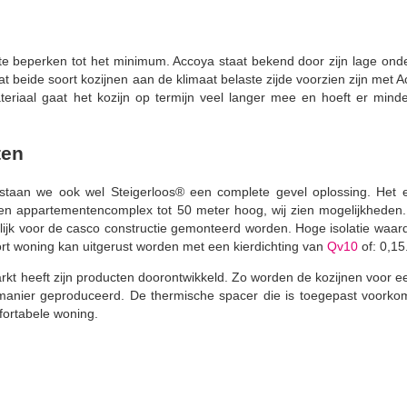
te beperken tot het minimum. Accoya staat bekend door zijn lage onde
 beide soort kozijnen aan de klimaat belaste zijde voorzien zijn met A
teriaal gaat het kozijn op termijn veel langer mee en hoeft er min
ten
staan we ook wel Steigerloos® een complete gevel oplossing. Het e
een appartementencomplex tot 50 meter hoog, wij zien mogelijkheden.
ijk voor de casco constructie gemonteerd worden. Hoge isolatie waar
rt woning kan uitgerust worden met een kierdichting van
Qv10
of: 0,15
rkt heeft zijn producten doorontwikkeld. Zo worden de kozijnen voor e
 manier geproduceerd. De thermische spacer die is toegepast voorko
fortabele woning.