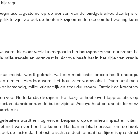
bijdrage.
eginfase afgestemd op de wensen van de eindgebruiker, daarbij is 
k te zijn. Zo ook de houten kozijnen in de eco comfort woning kunnen
a wordt hiervoor veelal toegepast in het bouwproces van duurzaam bou
le milieuregels en vormvast is. Accoya heeft het in het rijtje van crad
inus radiata wordt gebruikt wat een modificatie proces heeft onderg
n nemen. Hierdoor wordt het hout zeer vormstabiel. Daarnaast maak
s onbestendig, milieuvriendelijk en zeer duurzaam. Ontdek de kracht v
rpen voor Nederlandse kozijnen. Het kozijnenhout levert topprestaties 
bestaat daardoor aan de buitenzijde uit Accoya hout en aan de binnenz
handen is.
bruiken wordt er nog verder bespaard op de milieu impact en uitein
et niet van ver hoeft te komen. Het kan in lokale bossen om de ho
 ook de factor dat het esthetisch aandoet, omdat het fijner is qua stru