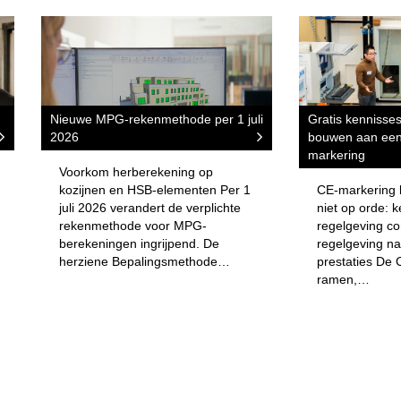
Nieuwe MPG-rekenmethode per 1 juli
Gratis kennisse
2026
bouwen aan een
markering
Voorkom herberekening op
kozijnen en HSB-elementen Per 1
CE-markering b
juli 2026 verandert de verplichte
niet op orde: 
rekenmethode voor MPG-
regelgeving co
berekeningen ingrijpend. De
regelgeving n
herziene Bepalingsmethode…
prestaties De 
ramen,…