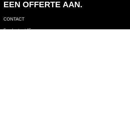
EEN OFFERTE AAN.
CONTACT
Spoelerstraat 15
7461 TX Rijssen
Postbus 10
7460 AA Rijssen
+31(0)548 - 51 80 11
info@webo.nl
HET LAATSTE NIEUWS
16 APR.
Videoreeks met Peutz over brandveiligheid
30 JUN.
Nieuwe MPG-rekenmethode per 1 juli 2026
31 MRT.
Gratis kennissessie samen slim bouwen aan een
waterdichte CE-markering
28 JAN.
Vront® gaat nieuwbouwen!