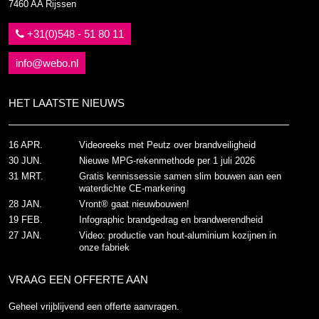
7460 AA Rijssen
+31(0)548 - 51 80 11
info@webo.nl
HET LAATSTE NIEUWS
16 APR.
Videoreeks met Peutz over brandveiligheid
30 JUN.
Nieuwe MPG-rekenmethode per 1 juli 2026
31 MRT.
Gratis kennissessie samen slim bouwen aan een
waterdichte CE-markering
28 JAN.
Vront® gaat nieuwbouwen!
19 FEB.
Infographic brandgedrag en brandwerendheid
27 JAN.
Video: productie van hout-aluminium kozijnen in
onze fabriek
VRAAG EEN OFFERTE AAN
Geheel vrijblijvend een offerte aanvragen.