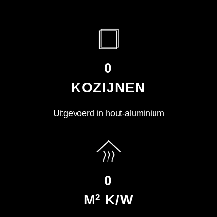
0
KOZIJNEN
Uitgevoerd in hout-aluminium
0
M
K/W
2