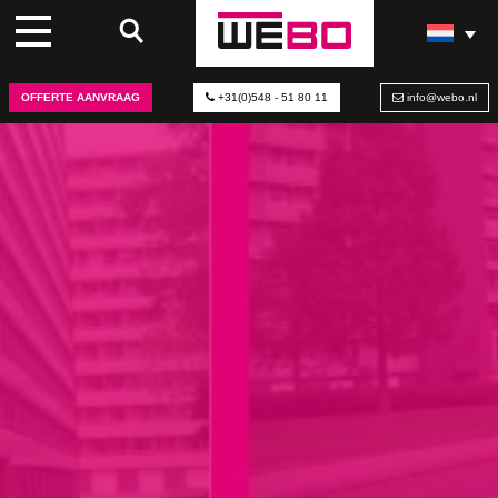
PROJECT: VAN DEUR
TOT KOZIJN
OFFERTE AANVRAAG
+31(0)548 - 51 80 11
info@webo.nl