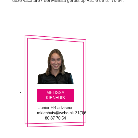
deze vacature? Bel Melissa gerust op +31 6 86 87 70 54.
MELISSA
KIENHUIS
Junior HR-adviseur
mkienhuis@webo.nl
+31(0)6
86 87 70 54