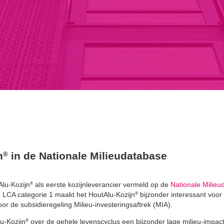
n
in de Nationale Milieudatabase
®
lu-Kozijn
als eerste kozijnleverancier vermeld op de
Nationale Milieu
®
 LCA categorie 1 maakt het HoutAlu-Kozijn
bijzonder interessant voor
®
r de subsidieregeling Milieu-investeringsaftrek (MIA).
lu-Kozijn
over de gehele levenscyclus een bijzonder lage milieu-impact
®