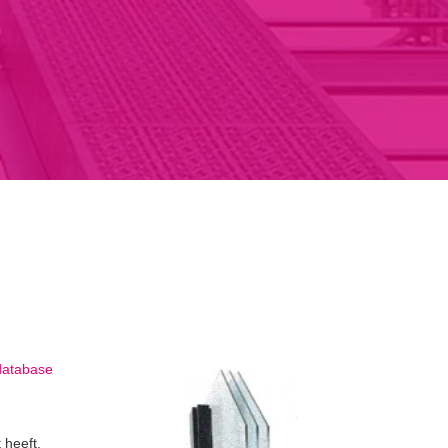
database
 heeft.