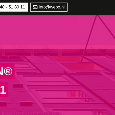
48 - 51 80 11
info@webo.nl
N®
1