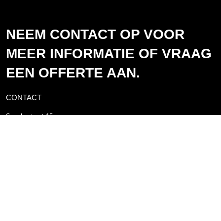
NEEM CONTACT OP VOOR
MEER INFORMATIE OF VRAAG
EEN OFFERTE AAN.
CONTACT
Spoelerstraat 15
7461 TX Rijssen
Postbus 10
7460 AA Rijssen
+31(0)548 - 51 80 11
info@webo.nl
HET LAATSTE NIEUWS