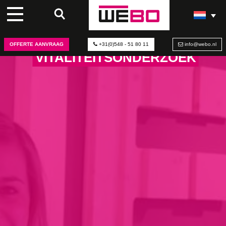
VAN CORPORATE
BRANDING NAAR
OFFERTE AANVRAAG
+31(0)548 - 51 80 11
info@webo.nl
VITALITEITSONDERZOEK