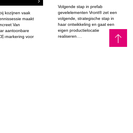
Volgende stap in prefab
gevelelementen Vront® zet een
ij kozijnen vaak
volgende, strategische stap in
kennissessie maakt
haar ontwikkeling en gaat een
ncreet Van
eigen productielocatie
aar aantoonbare
realiseren….
CE-markering voor
 VRAAG EEN OFFERTE AAN.
ERTE AAN
WEBO NIEUWSBRIEF
n offerte aanvragen.
AAG