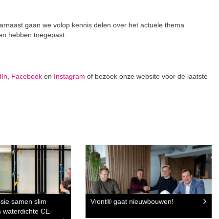
aarnaast gaan we volop kennis delen over het actuele thema
cten hebben toegepast.
dIn
,
Facebook
en
Instagram
of bezoek onze website voor de laatste
ssie samen slim
Vront® gaat nieuwbouwen!
 waterdichte CE-