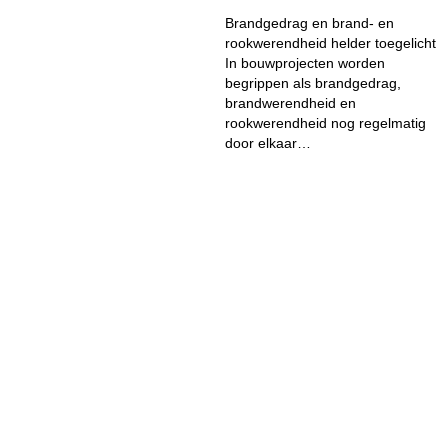
Brandgedrag en brand- en
rookwerendheid helder toegelicht
In bouwprojecten worden
begrippen als brandgedrag,
brandwerendheid en
rookwerendheid nog regelmatig
door elkaar…
NEEM CONTACT 
CONTACT
Spoelerstraat 15
7461 TX Rijssen
Postbus 10