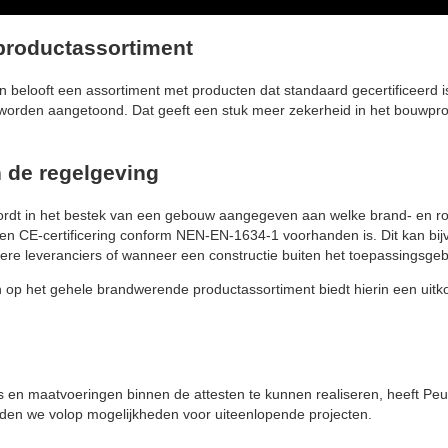
productassortiment
jn belooft een assortiment met producten dat standaard gecertificeerd
 worden aangetoond. Dat geeft een stuk meer zekerheid in het bouwproc
 de regelgeving
wordt in het bestek van een gebouw aangegeven aan welke brand- en ro
n CE-certificering conform NEN-EN-1634-1 voorhanden is. Dit kan bijv
ere leveranciers of wanneer een constructie buiten het toepassingsgebi
 op het gehele brandwerende productassortiment biedt hierin een uitko
ies en maatvoeringen binnen de attesten te kunnen realiseren, heeft P
eden we volop mogelijkheden voor uiteenlopende projecten.