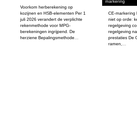
markering
Voorkom herberekening op
kozijnen en HSB-elementen Per 1
CE-markering b
juli 2026 verandert de verplichte
niet op orde: 
rekenmethode voor MPG-
regelgeving co
berekeningen ingrijpend. De
regelgeving n
herziene Bepalingsmethode…
prestaties De 
ramen,…
OP VOOR MEER INFORMATIE OF
HET LAATSTE NIEUWS
VRAAG EEN OFF
Geheel vrijblijvend ee
16 APR.
Videoreeks met Peutz over
OFFERTE AANVR
brandveiligheid