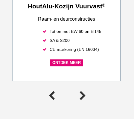
HoutAlu-Kozijn Vuurvast
®
Raam- en deurconstructies
Tot en met EW 60 en EI
45
1
SA & S200
CE-markering (EN 16034)
ONTDEK MEER