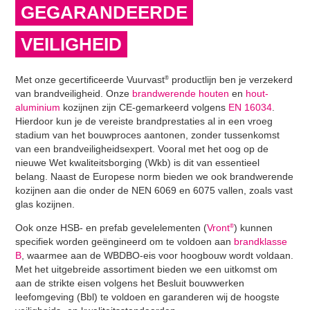
GEGARANDEERDE
VEILIGHEID
Met onze gecertificeerde Vuurvast
productlijn ben je verzekerd
®
van brandveiligheid. Onze
brandwerende houten
en
hout-
aluminium
kozijnen zijn CE-gemarkeerd volgens
EN 16034
.
Hierdoor kun je de vereiste brandprestaties al in een vroeg
stadium van het bouwproces aantonen, zonder tussenkomst
van een brandveiligheidsexpert. Vooral met het oog op de
nieuwe Wet kwaliteitsborging (Wkb) is dit van essentieel
belang. Naast de Europese norm bieden we ook brandwerende
kozijnen aan die onder de NEN 6069 en 6075 vallen, zoals vast
glas kozijnen.
Ook onze HSB- en prefab gevelelementen (
Vront
) kunnen
®
specifiek worden geëngineerd om te voldoen aan
brandklasse
B
, waarmee aan de WBDBO-eis voor hoogbouw wordt voldaan.
Met het uitgebreide assortiment bieden we een uitkomst om
aan de strikte eisen volgens het Besluit bouwwerken
leefomgeving (Bbl) te voldoen en garanderen wij de hoogste