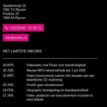
Spoelerstraat 15
7461 TX Rijssen
Postbus 10
7460 AA Rijssen
+31(0)548 - 51 80 11
info@webo.nl
HET LAATSTE NIEUWS
16 APR.
Videoreeks met Peutz over brandveiligheid
30 JUN.
Nieuwe MPG-rekenmethode per 1 juli 2026
31 MRT.
Gratis kennissessie samen slim bouwen aan een
waterdichte CE-markering
28 JAN.
Vront® gaat nieuwbouwen!
19 FEB.
Infographic brandgedrag en brandwerendheid
27 JAN.
Video: productie van hout-aluminium kozijnen in
onze fabriek