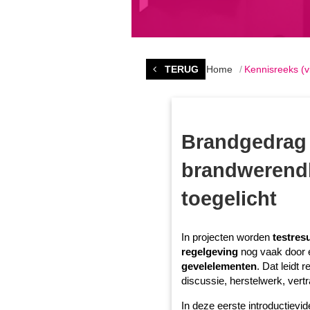
TERUG
Home
Kennisreeks (
Brandgedrag
brandwerendh
toegelicht
In projecten worden
testres
regelgeving
nog vaak door e
gevelelementen
. Dat leidt
discussie, herstelwerk, vert
In deze eerste introductiev