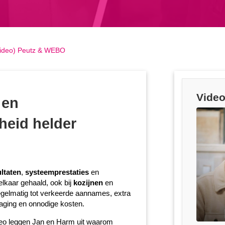
video) Peutz & WEBO
Video
 en
eid helder
ultaten
,
systeemprestaties
en
lkaar gehaald, ook bij
kozijnen
en
 regelmatig tot verkeerde aannames, extra
raging en onnodige kosten.
ideo leggen Jan en Harm uit waarom