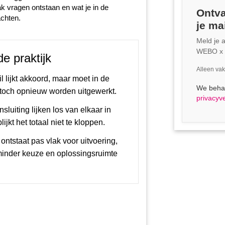
ak vragen ontstaan en wat je in de
Ontva
chten.
je ma
Meld je 
WEBO x P
e praktijk
Alleen vak
l lijkt akkoord, maar moet in de
We behan
toch opnieuw worden uitgewerkt.
privacyve
sluiting lijken los van elkaar in
jkt het totaal niet te kloppen.
ontstaat pas vlak voor uitvoering,
t minder keuze en oplossingsruimte