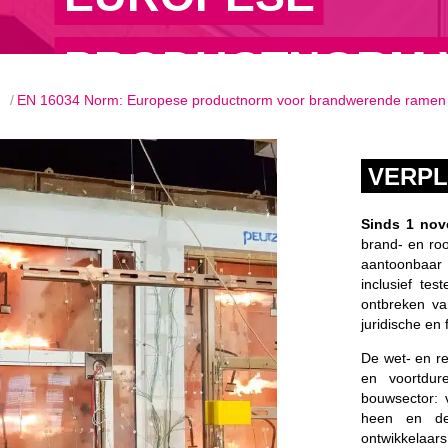
PRODUCTNORM 
EN 16034 Norm: Europese productnorm voor brandwerende ramen
BRANDWEREND
VERPL
RAMEN EN DEU
Sinds 1 nov
brand- en ro
aantoonbaar
inclusief te
ontbreken va
juridische en f
De wet- en r
en voortdur
bouwsector: 
heen en de
ontwikkelaar