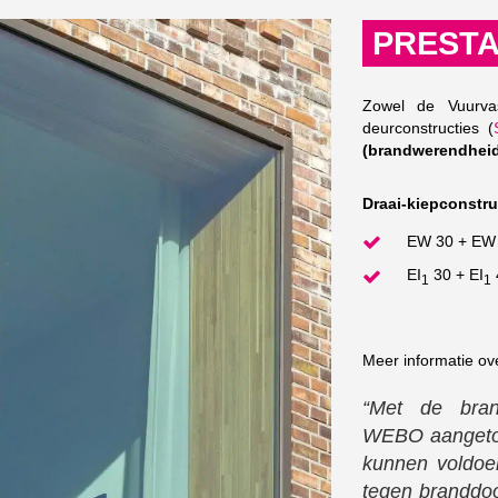
PRESTA
Zowel de Vuurva
deurconstructies (
(brandwerendhei
Draai-kiepconstru
EW 30 + EW
EI
30 + EI
1
1
Meer informatie o
“Met de bran
WEBO aangetoo
kunnen voldoe
tegen branddoo