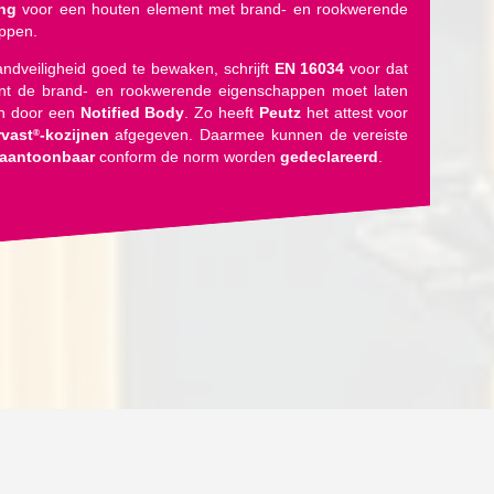
ing
voor een houten element met brand- en rookwerende
ppen.
ndveiligheid goed te bewaken, schrijft
EN 16034
voor dat
ant de brand- en rookwerende eigenschappen moet laten
en door een
Notified Body
. Zo heeft
Peutz
het attest voor
vast
-kozijnen
afgegeven. Daarmee kunnen de vereiste
®
aantoonbaar
conform de norm worden
gedeclareerd
.