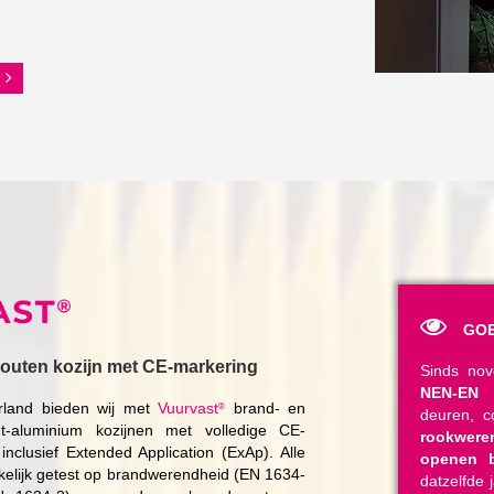
GOE
outen kozijn met CE-markering
Sinds no
NEN-EN 
erland bieden wij met
Vuurvast
brand- en
®
deuren, 
-aluminium kozijnen met volledige CE-
rookwere
inclusief Extended Application (ExAp). Alle
openen b
nkelijk getest op brandwerendheid (EN 1634-
datzelfde 