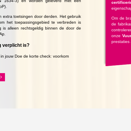
EN 1634-3) en worden geleverd met een
certificer
oP).
eigenscha
 extra toetsingen door derden. Het gebruik
Om de bra
om het toepassingsgebied te verbreden is
de fabrik
g is alleen rechtsgeldig binnen de door de
controler
Ap.
onze
Vuur
prestaties
verplicht is?
in jouw Doe de korte check: voorkom