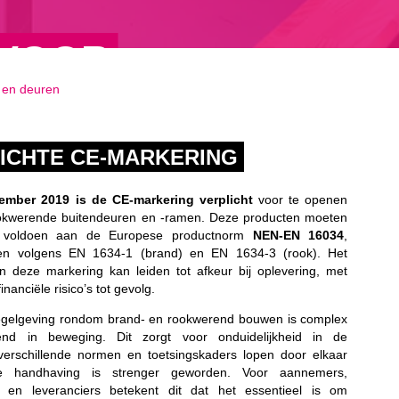
VOOR
 en deuren
E
ICHTE CE-MARKERING
REN
ember 2019 is de CE-markering verplicht
voor te openen
okwerende buitendeuren en -ramen. Deze producten moeten
 voldoen aan de Europese productnorm
NEN-EN 16034
,
sten volgens EN 1634-1 (brand) en EN 1634-3 (rook). Het
n deze markering kan leiden tot afkeur bij oplevering, met
inanciële risico’s tot gevolg.
egelgeving rondom brand- en rookwerend bouwen is complex
end in beweging. Dit zorgt voor onduidelijkheid in de
verschillende normen en toetsingskaders lopen door elkaar
 handhaving is strenger geworden. Voor aannemers,
s en leveranciers betekent dit dat het essentieel is om