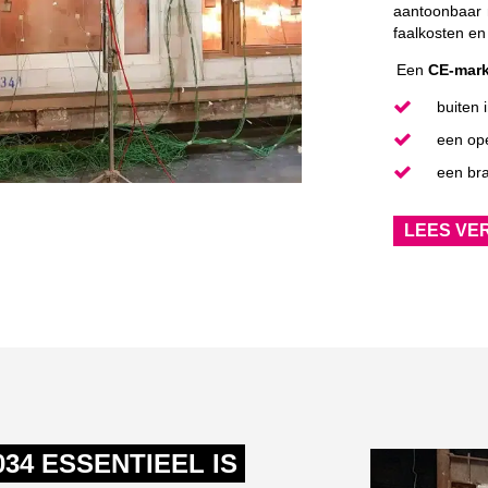
aantoonbaar m
faalkosten en
Een
CE-mark
buiten 
een op
een bra
LEES VE
34 ESSENTIEEL IS