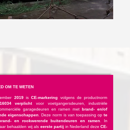
D OM TE WETEN
vember
2019
is
CE-markering
volgens de productnorm
16034
verplicht
voor voetgangersdeuren, industriële
commerciële garagedeuren en ramen met
brand- en/of
nde eigenschappen
. Deze norm is van toepassing op
te
rand- en rookwerende buitendeuren en ramen
. In
jaar behaalden wij als
eerste partij
in Nederland deze
CE-