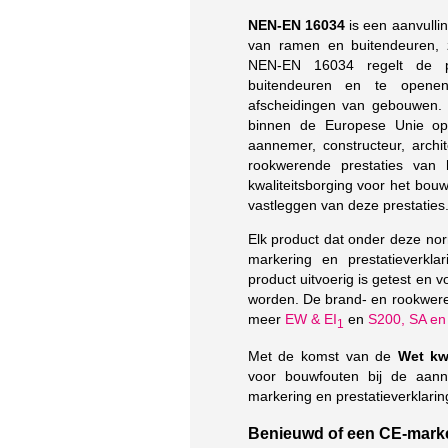
NEN-EN 16034
is een aanvulli
van ramen en buitendeuren, z
NEN-EN 16034 regelt de pr
buitendeuren en te opene
afscheidingen van gebouwen. 
binnen de Europese Unie op 
aannemer, constructeur, archi
rookwerende prestaties van
kwaliteitsborging voor het bou
vastleggen van deze prestaties
Elk product dat onder deze nor
markering en prestatieverkla
product uitvoerig is getest en v
worden. De brand- en rookwere
meer
EW & EI
en
S200, SA en
1
Met de komst van de
Wet kw
voor bouwfouten bij de aann
markering en prestatieverklaring
Benieuwd of een CE-marker