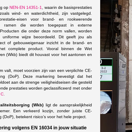
ng op
NEN-EN 14351-1
, waarin de basisprestaties
oals wind- en waterdichtheid, zijn vastgelegd.
estatie-eisen voor brand- en rookwerende
n ramen die worden toegepast in externe
Producten die onder deze norm vallen, worden
uniforme wijze beoordeeld. Dit geeft jou als
tect of gebouweigenaar inzicht in de brand- en
 het complete product. Vooral binnen de Wet
wen (Wkb) biedt dit houvast voor het aantonen en
.
m valt, moet voorzien zijn van een verplichte CE-
ring (DoP). Deze markering bevestigt dat het
oldoet aan de strenge veiligheidseisen die gesteld
nde prestaties worden geclassificeerd met onder
 C
.
aliteitsborging (Wkb)
ligt de aansprakelijkheid
emer. Een verkeerd kozijn, zonder juiste CE-
 (DoP), betekent risico’s voor het hele project.
ing volgens EN 16034 in jouw situatie