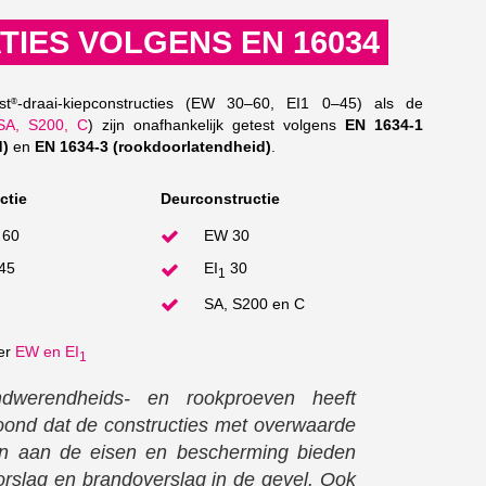
TIES VOLGENS EN 16034
st
-draai-kiepconstructies (EW 30–60, EI1 0–45) als de
®
SA, S200, C
) zijn onafhankelijk getest volgens
EN 1634-1
d)
en
EN 1634-3 (rookdoorlatendheid)
.
ctie
Deurconstructie
 60
EW 30
45
EI
30
1
SA, S200 en C
ver
EW en EI
1
dwerendheids- en rookproeven heeft
nd dat de constructies met overwaarde
n aan de eisen en bescherming bieden
rslag en brandoverslag in de gevel. Ook