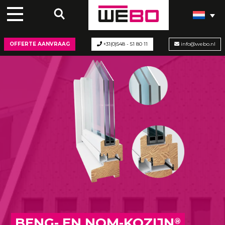
OFFERTE AANVRAAG
+31(0)548 - 51 80 11
info@webo.nl
BENG- EN NOM-KOZIJN
®