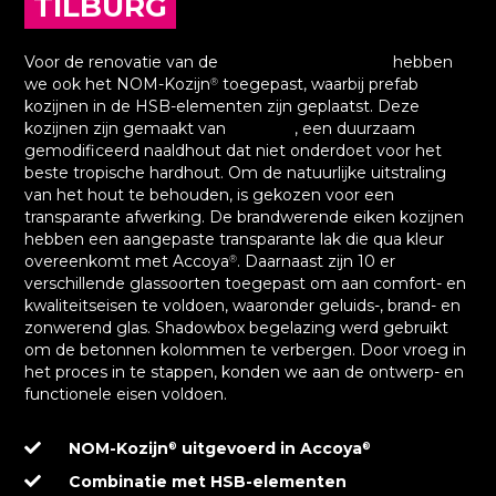
TILBURG
Voor de renovatie van de
Stadswinkel in Tilburg
hebben
we ook het NOM-Kozijn
toegepast, waarbij prefab
®
kozijnen in de HSB-elementen zijn geplaatst. Deze
kozijnen zijn gemaakt van
Accoya
, een duurzaam
®
gemodificeerd naaldhout dat niet onderdoet voor het
beste tropische hardhout. Om de natuurlijke uitstraling
van het hout te behouden, is gekozen voor een
transparante afwerking. De brandwerende eiken kozijnen
hebben een aangepaste transparante lak die qua kleur
overeenkomt met Accoya
. Daarnaast zijn 10 er
®
verschillende glassoorten toegepast om aan comfort- en
kwaliteitseisen te voldoen, waaronder geluids-, brand- en
zonwerend glas. Shadowbox begelazing werd gebruikt
om de betonnen kolommen te verbergen. Door vroeg in
het proces in te stappen, konden we aan de ontwerp- en
functionele eisen voldoen.
NOM-Kozijn
uitgevoerd in Accoya
®
®
Combinatie met HSB-elementen