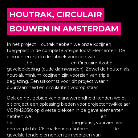
HOUTRAK, CIRCULAIR
BOUWEN IN AMSTERDAM
In het project Houtrak hebben we onze kozijnen
toegepast in de complete Steigerloos
Elementen. De
®
elementen zijn in de fabriek voorzien van
houten
kozijnen
, het
HoutAlu-Kozijn
en Circulaire Azobé
®
gevelbekleding (oude damwanden). Zowel de houten als
hout-aluminium kozijnen zijn voorzien van triple
beglazing. Een uitkomst voor dit project waarin
duurzaamheid en circulariteit voorop staan.
Ook op het gebied van brandwerendheid konden we bij
dit project een oplossing bieden voor projectontwikkelaar
VORM2050: op diverse plekken in de gevelelementen
hebben we
brandwerende houten kozijnen
en
het
HoutAlu-Kozijn Vuurvast
toegepast, voorzien van
®
een verplichte CE-markering conform
EN 16034
. De
gevelsluitende elementen zijn voorzien van