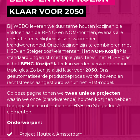
KLAAR VOOR 2050
Bij WEBO leveren we duurzame houten kozijnen die
voldoen aan de BENG- en NOM-normen, evenals alle
prestatie- en veiligheidseisen, waaronder
brandwerendheid. Onze kozijnen zijn te combineren met
HSB- en Steigerloos
-elementen. Het
NOM-Kozijn
is
®
®
standaard uitgerust met triple glas, terwijl het HR++ glas
in het
BENG-Kozijn
later kan worden vervangen door
®
triple glas. Zo ben je altijd klaar voor
2050
. Ons
geautomatiseerde productieproces wordt bovendien
rechtstreeks aangestuurd vanuit het BIM-model.
Op deze pagina tonen we
twee unieke projecten
waarin we onze (brandwerende) houten kozijnen hebben
toegepast, in combinatie met HSB- en Steigerloos
-
®
elementen.
Onderwerpen:
Project Houtrak, Amsterdam