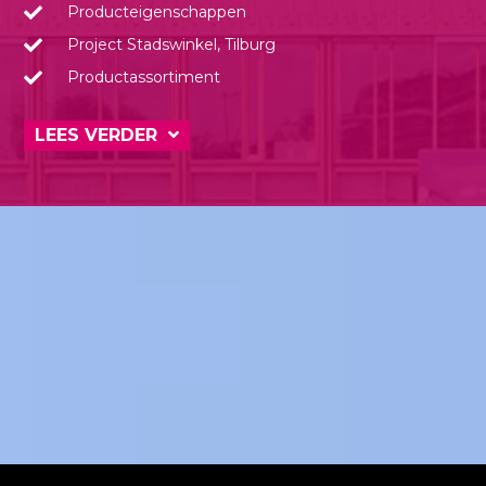
Producteigenschappen
Project Stadswinkel, Tilburg
Productassortiment
LEES VERDER