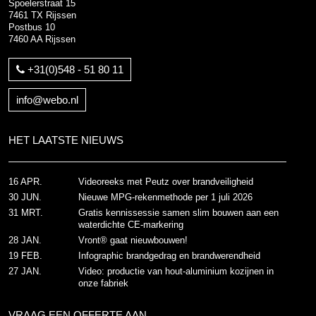
Spoelerstraat 15
7461 TX Rijssen
Postbus 10
7460 AA Rijssen
+31(0)548 - 51 80 11
info@webo.nl
HET LAATSTE NIEUWS
16 APR.
Videoreeks met Peutz over brandveiligheid
30 JUN.
Nieuwe MPG-rekenmethode per 1 juli 2026
31 MRT.
Gratis kennissessie samen slim bouwen aan een
waterdichte CE-markering
28 JAN.
Vront® gaat nieuwbouwen!
19 FEB.
Infographic brandgedrag en brandwerendheid
27 JAN.
Video: productie van hout-aluminium kozijnen in
onze fabriek
VRAAG EEN OFFERTE AAN